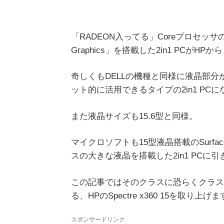
「RADEON入ってる」Coreプロセッサの「8th G
Graphics」を搭載した2in1 PCがH
奇しくもDELLの機種と同様に液晶部分
ット的に活用できるタイプの2in1 PC
また液晶サイズも15.6型と同様。
マイクロソフトも15型液晶搭載のSurfa
スの大きな液晶を搭載した2in1 PCに
この記事ではそのクラスに恐らくクラス
る、HPのSpectre x360 15を取り上げ
スポンサードリンク