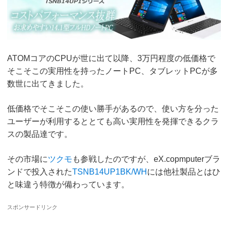
ATOMコアのCPUが世に出て以降、3万円程度の低価格で
そこそこの実用性を持ったノートPC、タブレットPCが多
数世に出てきました。
低価格でそこそこの使い勝手があるので、使い方を分った
ユーザーが利用するととても高い実用性を発揮できるクラ
スの製品達です。
その市場に
ツクモ
も参戦したのですが、eX.copmputerブラ
ンドで投入された
TSNB14UP1BK/WH
には他社製品とはひ
と味違う特徴が備わっています。
スポンサードリンク